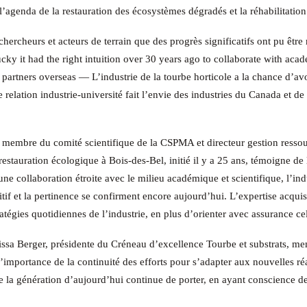
l’agenda de la restauration des écosystèmes dégradés et la réhabilitation 
chercheurs et acteurs de terrain que des progrès significatifs ont pu être
ucky it had the right intuition over 30 years ago to collaborate with aca
artners overseas — L’industrie de la tourbe horticole a la chance d’avoir
 relation industrie-université fait l’envie des industries du Canada et de
membre du comité scientifique de la CSPMA et directeur gestion ressour
estauration écologique à Bois-des-Bel, initié il y a 25 ans, témoigne de 
ne collaboration étroite avec le milieu académique et scientifique, l’ind
itif et la pertinence se confirment encore aujourd’hui. L’expertise acqui
ratégies quotidiennes de l’industrie, en plus d’orienter avec assurance cel
issa Berger, présidente du Créneau d’excellence Tourbe et substrats, me
mportance de la continuité des efforts pour s’adapter aux nouvelles réa
ue la génération d’aujourd’hui continue de porter, en ayant conscience de