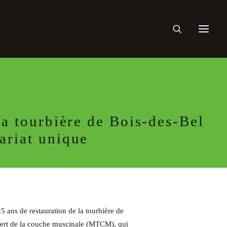
la tourbière de Bois-des-Bel
ariat unique
5 ans de restauration de la tourbière de
sfert de la couche muscinale (MTCM), qui