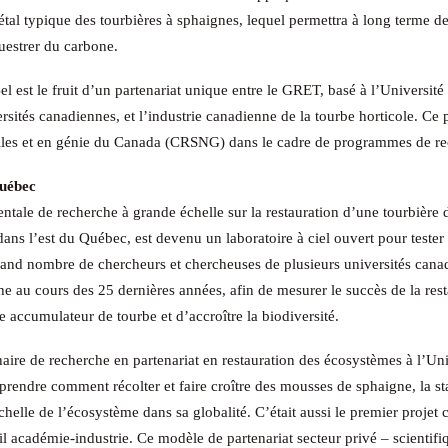
gétal typique des tourbières à sphaignes, lequel permettra à long terme d
questrer du carbone.
l est le fruit d’un partenariat unique entre le
GRET
, basé à l’Universit
rsités canadiennes, et l’industrie canadienne de la tourbe horticole. C
elles et en génie du Canada (CRSNG) dans le cadre de programmes de rec
Québec
imentale de recherche à grande échelle sur la restauration d’une tourbièr
dans l’est du Québec, est devenu un laboratoire à ciel ouvert pour tester
d nombre de chercheurs et chercheuses de plusieurs universités canadie
e au cours des 25 dernières années, afin de mesurer le succès de la rest
e accumulateur de tourbe et d’accroître la biodiversité.
aire de recherche en partenariat en restauration des écosystèmes à l’Unive
rendre comment récolter et faire croître des mousses de sphaigne, la st
helle de l’écosystème dans sa globalité. C’était aussi le premier projet c
ail académie-industrie. Ce modèle de partenariat secteur privé – scientif