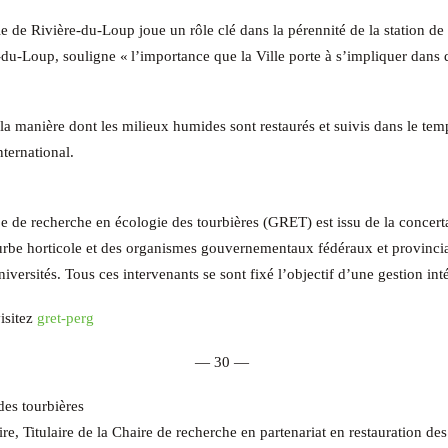
ville de Rivière-du-Loup joue un rôle clé dans la pérennité de la station
u-Loup, souligne « l’importance que la Ville porte à s’impliquer dans de
a manière dont les milieux humides sont restaurés et suivis dans le temp
nternational.
de recherche en écologie des tourbières (GRET) est issu de la concertat
tourbe horticole et des organismes gouvernementaux fédéraux et provincia
niversités. Tous ces intervenants se sont fixé l’objectif d’une gestion in
isitez
gret-perg
— 30 —
es tourbières
ire,
Titulaire de la Chaire de recherche en partenariat en restauration d