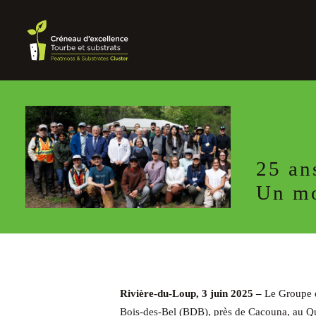
25 an
Un mo
Rivière-du-Loup, 3 juin 2025 –
Le Groupe d
Bois-des-Bel (BDB), près de Cacouna, au Qué