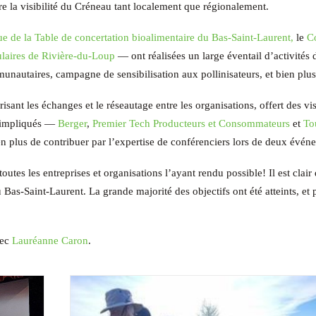
re la visibilité du Créneau tant localement que régionalement.
que de la Table de concertation bioalimentaire du Bas-Saint-Laurent,
le
Co
ulaires de Rivière-du-Loup
— ont réalisées un large éventail d’activités 
unautaires, campagne de sensibilisation aux pollinisateurs, et bien plus
sant les échanges et le réseautage entre les organisations, offert des vis
n impliqués —
Berger
,
Premier Tech Producteurs et Consommateurs
et
To
n plus de contribuer par l’expertise de conférenciers lors de deux évén
utes les entreprises et organisations l’ayant rendu possible! Il est clai
 Bas-Saint-Laurent. La grande majorité des objectifs ont été atteints, et
vec
Lauréanne Caron
.