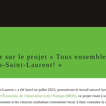
r sur le projet « Tous ensemble
s-Saint-Laurent! »
t-Laurent » a été lancé en juillet 2023, poursuivant le travail amorcé lo
 l’Économie, de l’Innovation et de l’Énergie (MEIE),
ce projet visait à s
ganismes et les citoyens souhaitant consommer local, à faire connaitre la c